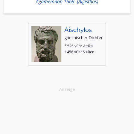
Agamemnon 1669. (Aigisthos)
Aischylos
griechischer Dichter
* 525 vChr Attika
† 456 vChr Sizilien
Anzeige