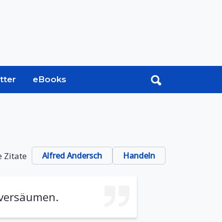
tter
eBooks
 Zitate
Alfred Andersch
Handeln
 versäumen.