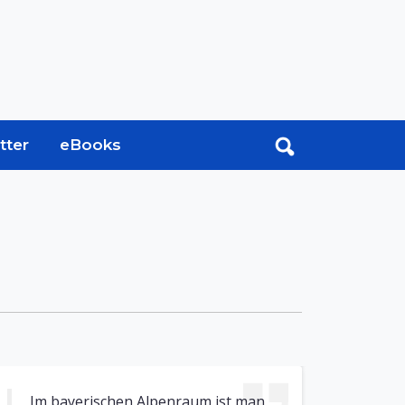
tter
eBooks
Im bayerischen Alpenraum ist man