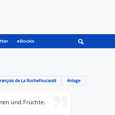
tter
eBooks
rançois de La Rochefoucauld
Anlage
men und Früchte.