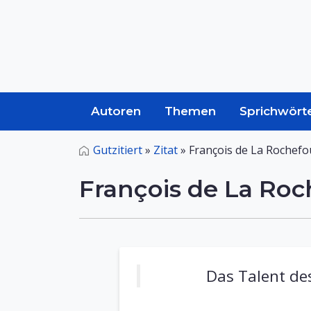
Autoren
Themen
Sprichwört
Gutzitiert
»
Zitat
»
François de La Rochefo
François de La Ro
Das Talent de