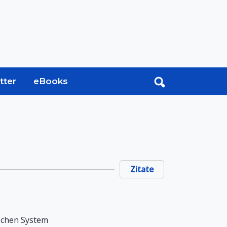
tter
eBooks
Zitate
ischen System