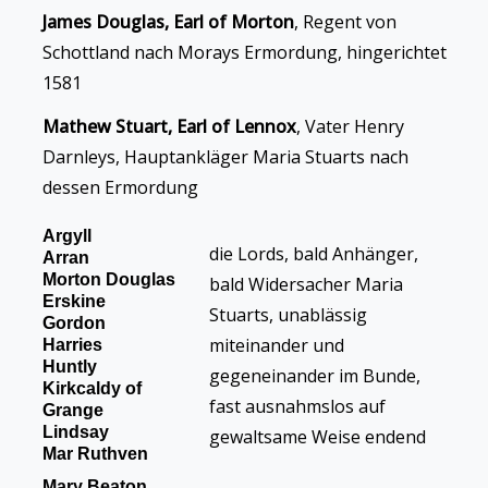
James Douglas, Earl of Morton
, Regent von
Schottland nach Morays Ermordung, hingerichtet
1581
Mathew Stuart, Earl of Lennox
, Vater Henry
Darnleys, Hauptankläger Maria Stuarts nach
dessen Ermordung
Argyll
die Lords, bald Anhänger,
Arran
Morton Douglas
bald Widersacher Maria
Erskine
Stuarts, unablässig
Gordon
miteinander und
Harries
Huntly
gegeneinander im Bunde,
Kirkcaldy of
fast ausnahmslos auf
Grange
Lindsay
gewaltsame Weise endend
Mar Ruthven
Mary Beaton