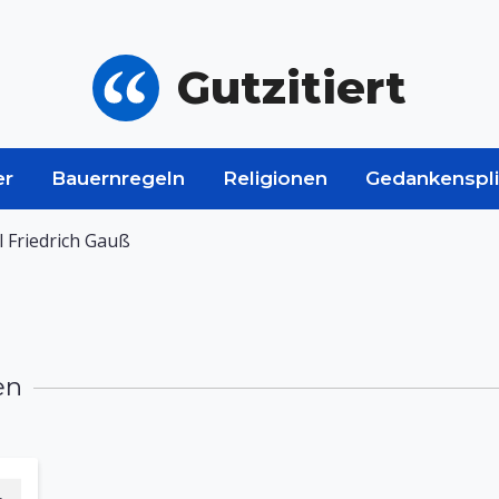
Gutzitiert
er
Bauernregeln
Religionen
Gedankenspli
l Friedrich Gauß
ß
en