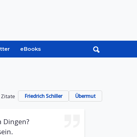
tter
eBooks
 Zitate
Friedrich Schiller
Übermut
en Dingen?
sein.