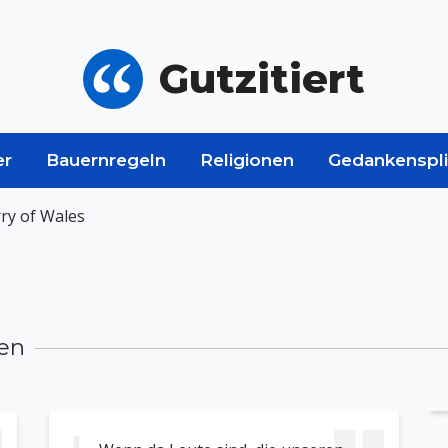
Gutzitiert
er
Bauernregeln
Religionen
Gedankenspli
ry of Wales
men