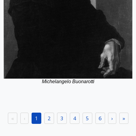
Michelangelo Buonarotti
«
‹
1
2
3
4
5
6
›
»