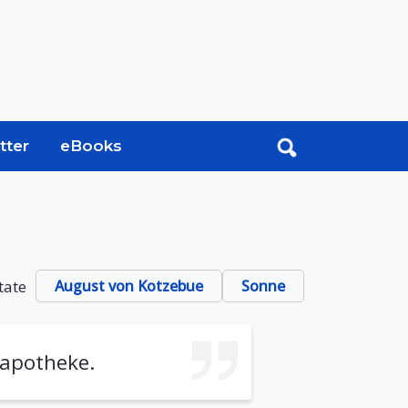
tter
eBooks
tate
August von Kotzebue
Sonne
sapotheke.