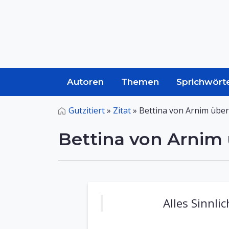
Autoren
Themen
Sprichwört
Gutzitiert
»
Zitat
»
Bettina von Arnim über 
Bettina von Arnim 
Alles Sinnli