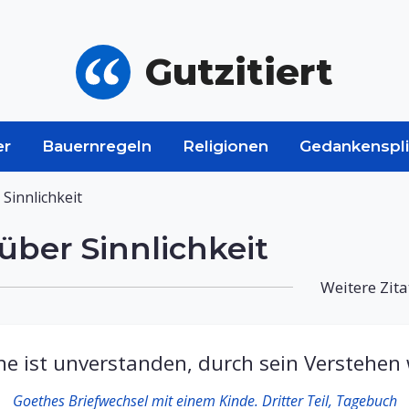
Gutzitiert
er
Bauernregeln
Religionen
Gedankenspli
Sinnlichkeit
über Sinnlichkeit
Weitere Zita
che ist unverstanden, durch sein Verstehen w
Goethes Briefwechsel mit einem Kinde. Dritter Teil, Tagebuch