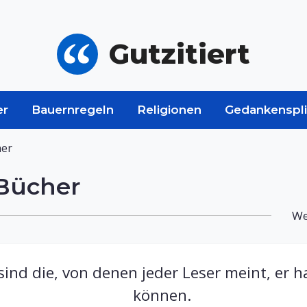
Gutzitiert
er
Bauernregeln
Religionen
Gedankenspli
her
 Bücher
We
sind die, von denen jeder Leser meint, er 
können.