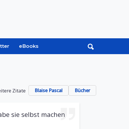
tter
eBooks
itere Zitate
Blaise Pascal
Bücher
habe sie selbst machen