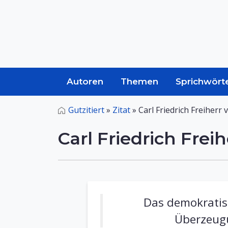
Autoren
Themen
Sprichwört
Gutzitiert
»
Zitat
»
Carl Friedrich Freiher
Carl Friedrich Fre
Das demokratisc
Überzeug