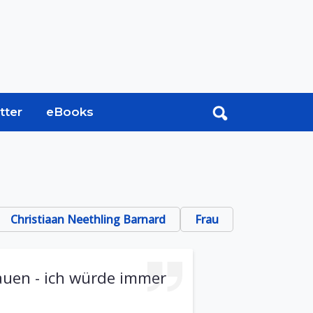
tter
eBooks
Christiaan Neethling Barnard
Frau
auen - ich würde immer