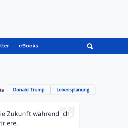
tter
eBooks
te
Donald Trump
Lebensplanung
die Zukunft während ich
riere.