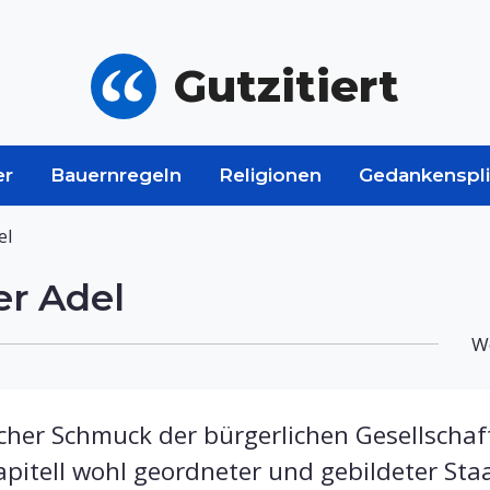
Gutzitiert
er
Bauernregeln
Religionen
Gedankenspli
el
r Adel
We
licher Schmuck der bürgerlichen Gesellschaft
apitell wohl geordneter und gebildeter Sta