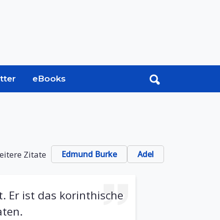
tter
eBooks
itere Zitate
Edmund Burke
Adel
. Er ist das korinthische
aten.