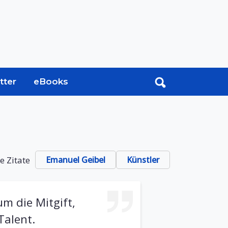
tter
eBooks
e Zitate
Emanuel Geibel
Künstler
um die Mitgift,
Talent.