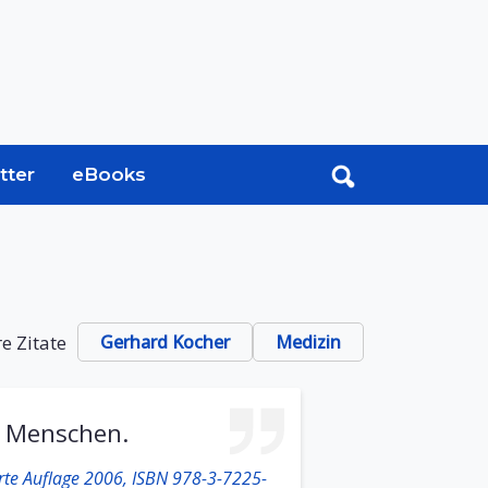
tter
eBooks
e Zitate
Gerhard Kocher
Medizin
n Menschen.
erte Auflage 2006, ISBN 978-3-7225-