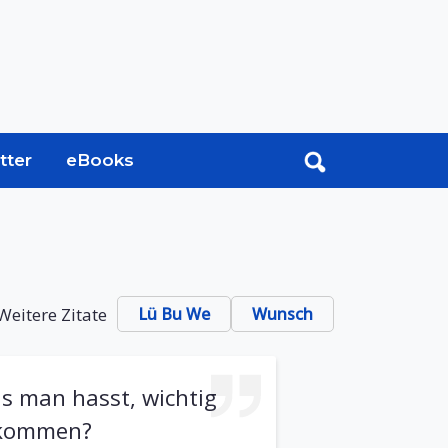
tter
eBooks
Weitere Zitate
Lü Bu We
Wunsch
 man hasst, wichtig
 kommen?