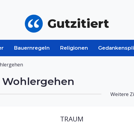
Gutzitiert
er
Bauernregeln
Religionen
Gedankenspli
ohlergehen
er Wohlergehen
Weitere Z
TRAUM