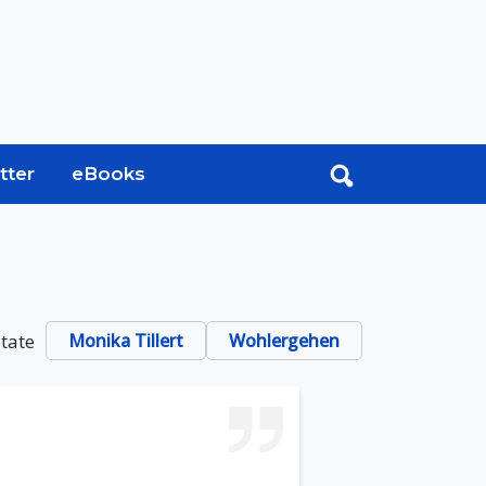
tter
eBooks
itate
Monika Tillert
Wohlergehen