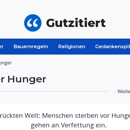
Gutzitiert
er
Bauernregeln
Religionen
Gedankenspli
unger
er Hunger
Weite
errückten Welt: Menschen sterben vor Hun
gehen an Verfettung ein.