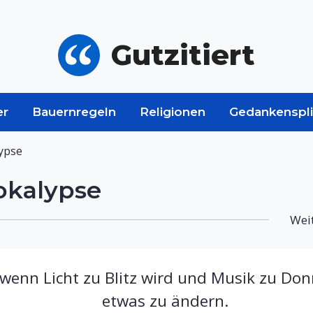
Gutzitiert
er
Bauernregeln
Religionen
Gedankenspli
ypse
okalypse
Weit
 wenn Licht zu Blitz wird und Musik zu Donn
etwas zu ändern.