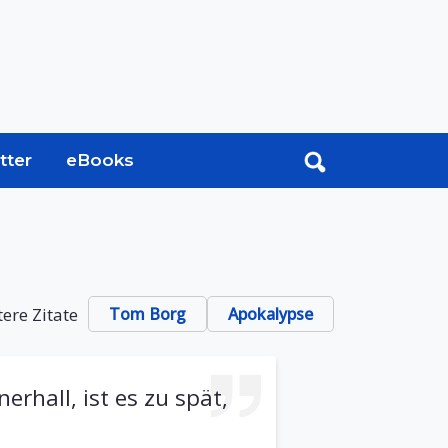
tter
eBooks
ere Zitate
Tom Borg
Apokalypse
erhall, ist es zu spät,