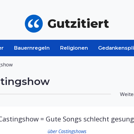
Gutzitiert
er
Bauernregeln
Religionen
Gedankenspli
gshow
stingshow
Weite
Castingshow = Gute Songs schlecht gesung
über Castingshows