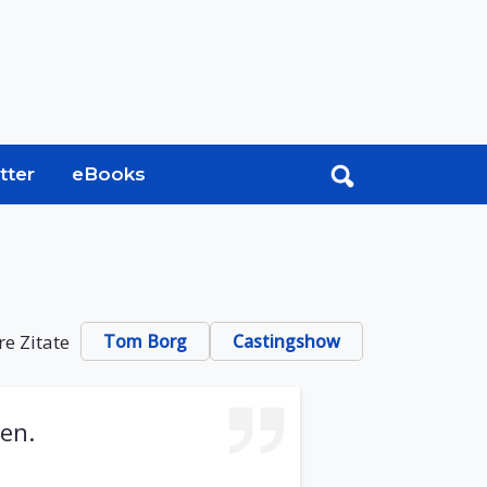
tter
eBooks
re Zitate
Tom Borg
Castingshow
en.