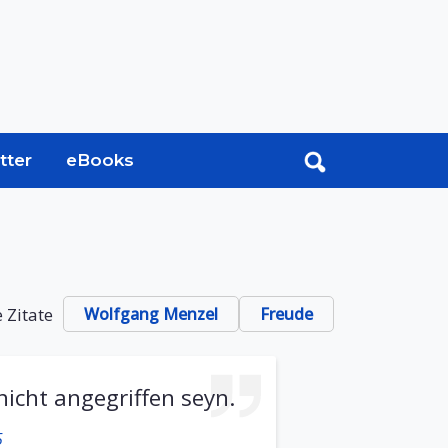
tter
eBooks
 Zitate
Wolfgang Menzel
Freude
icht angegriffen seyn.
5