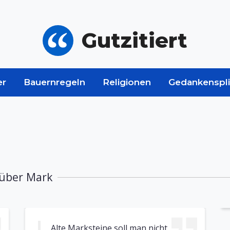
Gutzitiert
er
Bauernregeln
Religionen
Gedankenspli
 über Mark
Alte Marksteine soll man nicht