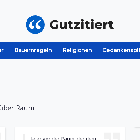
Gutzitiert
er
Bauernregeln
Religionen
Gedankenspli
 über Raum
Je enger der Raum, der dem