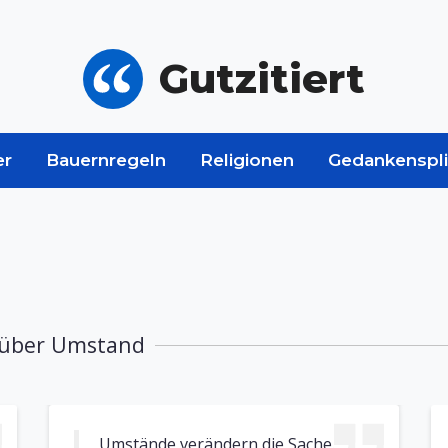
Gutzitiert
er
Bauernregeln
Religionen
Gedankenspli
n über Umstand
Umstände verändern die Sache.