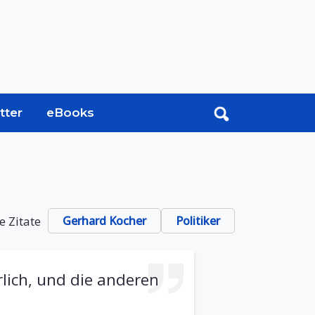
tter
eBooks
e Zitate
Gerhard Kocher
Politiker
rlich, und die anderen