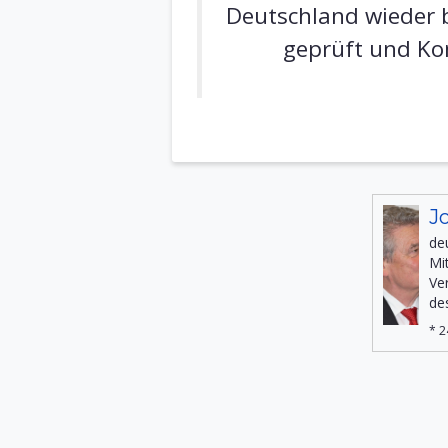
Deutschland wieder b
geprüft und Ko
J
de
Mi
Ve
de
* 2