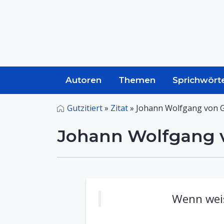
Autoren
Themen
Sprichwört
Gutzitiert
»
Zitat
»
Johann Wolfgang von G
Johann Wolfgang v
Wenn weis