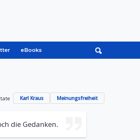
tter
eBooks
itate
Karl Kraus
Meinungsfreiheit
noch die Gedanken.