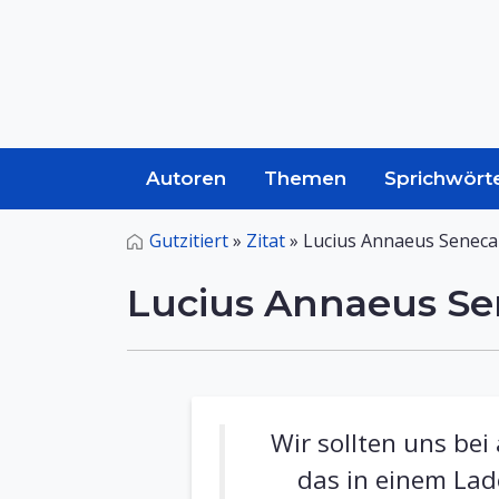
Autoren
Themen
Sprichwört
Gutzitiert
»
Zitat
»
Lucius Annaeus Senec
Lucius Annaeus S
Wir sollten uns be
das in einem Lad