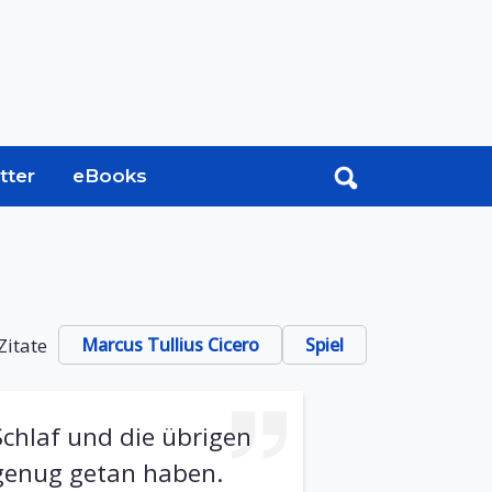
tter
eBooks
Zitate
Marcus Tullius Cicero
Spiel
Schlaf und die übrigen
genug getan haben.