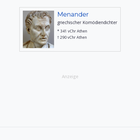
Menander
griechischer Komödiendichter
* 341 vChr Athen
† 290 vChr Athen
Anzeige