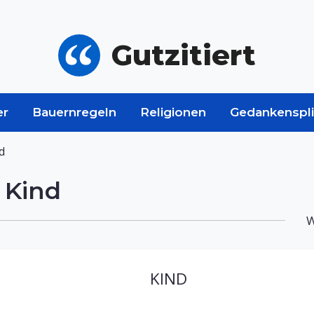
Gutzitiert
er
Bauernregeln
Religionen
Gedankenspli
d
 Kind
W
KIND