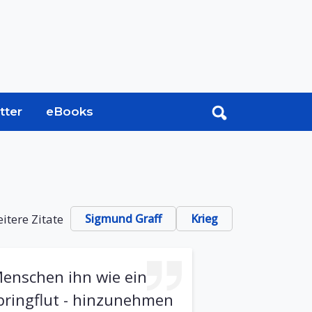
tter
eBooks
itere Zitate
Sigmund Graff
Krieg
Menschen ihn wie ein
Springflut - hinzunehmen