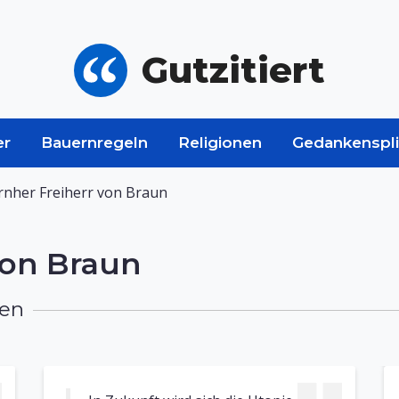
Gutzitiert
er
Bauernregeln
Religionen
Gedankenspli
nher Freiherr von Braun
von Braun
men