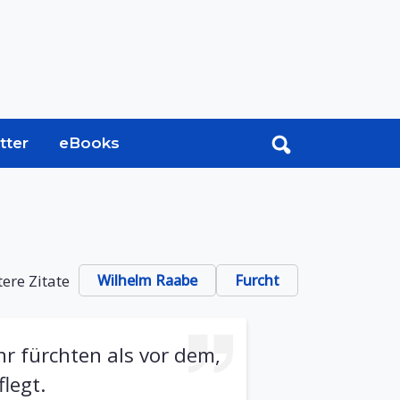
tter
eBooks
ere Zitate
Wilhelm Raabe
Furcht
hr fürchten als vor dem,
legt.