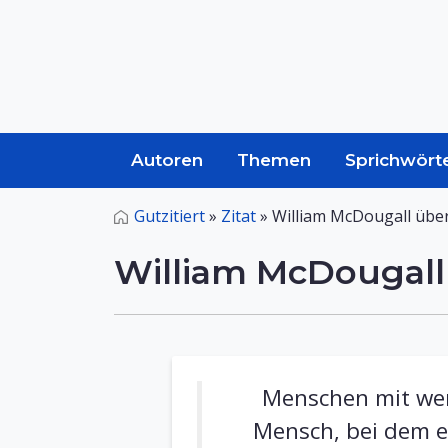
Autoren
Themen
Sprichwört
Gutzitiert
»
Zitat
»
William McDougall übe
William McDougall
Menschen mit wen
Mensch, bei dem es