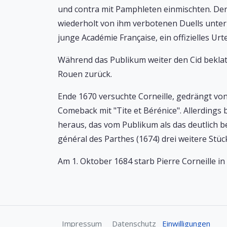
und contra mit Pamphleten einmischten. Der 
wiederholt von ihm verbotenen Duells unter 
junge Académie Française, ein offizielles Ur
Während das Publikum weiter den Cid beklats
Rouen zurück.
Ende 1670 versuchte Corneille, gedrängt vo
Comeback mit "Tite et Bérénice". Allerdings
heraus, das vom Publikum als das deutlich b
général des Parthes (1674) drei weitere Stü
Am 1. Oktober 1684 starb Pierre Corneille in 
Impressum
Datenschutz
Einwilligungen