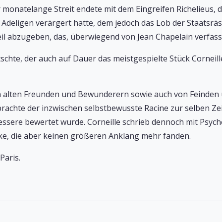
monatelange Streit endete mit dem Eingreifen Richelieus, d
Adeligen verärgert hatte, dem jedoch das Lob der Staatsräs
teil abzugeben, das, überwiegend von Jean Chapelain verfasst
chte, der auch auf Dauer das meistgespielte Stück Corneille
n alten Freunden und Bewunderern sowie auch von Feinden u
 brachte der inzwischen selbstbewusste Racine zur selben Ze
essere bewertet wurde. Corneille schrieb dennoch mit Psyché
cke, die aber keinen größeren Anklang mehr fanden.
Paris.