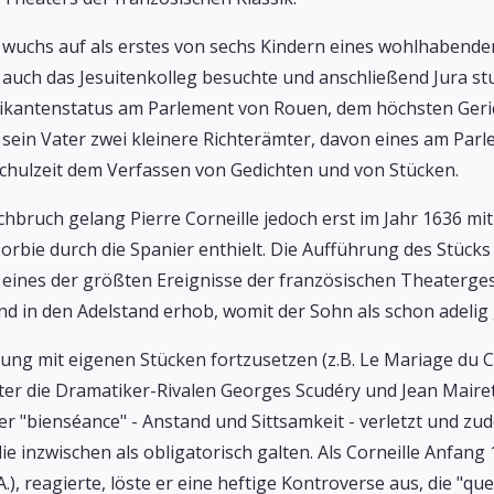
e wuchs auf als erstes von sechs Kindern eines wohlhabende
 auch das Jesuitenkolleg besuchte und anschließend Jura stud
ikantenstatus am Parlement von Rouen, dem höchsten Gerich
 sein Vater zwei kleinere Richterämter, davon eines am Parle
Schulzeit dem Verfassen von Gedichten und von Stücken.
hbruch gelang Pierre Corneille jedoch erst im Jahr 1636 mi
orbie durch die Spanier enthielt. Die Aufführung des Stücks
 eines der größten Ereignisse der französischen Theaterges
nd in den Adelstand erhob, womit der Sohn als schon adelig
ng mit eigenen Stücken fortzusetzen (z.B. Le Mariage du Ci
er die Dramatiker-Rivalen Georges Scudéry und Jean Mairet
r "bienséance" - Anstand und Sittsamkeit - verletzt und zude
die inzwischen als obligatorisch galten. Als Corneille Anfang 
, reagierte, löste er eine heftige Kontroverse aus, die "quere