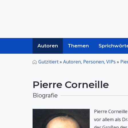
Autoren
Themen
Sprichwört
Gutzitiert
»
Autoren, Personen, VIPs
»
Pie
Pierre Corneille
Biografie
Pierre Corneille
vor allem als D
der Großen des 