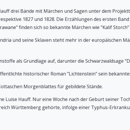
 Hauff drei Bände mit Märchen und Sagen unter dem Projekt
respektive 1827 und 1828. Die Erzählungen des ersten Band 
awane" finden sich so bekannte Märchen wie "Kalif Storch"
andria und seine Sklaven steht mehr in der europäischen M
nstoffe als Grundlage auf, darunter die Schwarzwaldsage "Da
entlichte historischer Roman "Lichtenstein" sein bekannte
ottaschen Morgenblattes für gebildete Stände.
sine Luise Hauff. Nur eine Woche nach der Geburt seiner To
greich Württemberg gehörte, infolge einer Typhus-Erkranku