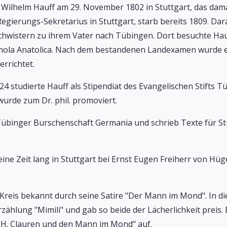
Wilhelm Hauff am 29. November 1802 in Stuttgart, das da
 Regierungs-Sekretarius in Stuttgart, starb bereits 1809. D
chwistern zu ihrem Vater nach Tübingen. Dort besuchte Hau
hola Anatolica. Nach dem bestandenen Landexamen wurde er 
rrichtet.
24 studierte Hauff als Stipendiat des Evangelischen Stifts 
urde zum Dr. phil. promoviert.
 Tübinger Burschenschaft Germania und schrieb Texte für S
eine Zeit lang in Stuttgart bei Ernst Eugen Freiherr von Hü
eis bekannt durch seine Satire "Der Mann im Mond". In die
zählung "Mimili" und gab so beide der Lächerlichkeit preis. 
r H. Clauren und den Mann im Mond" auf.