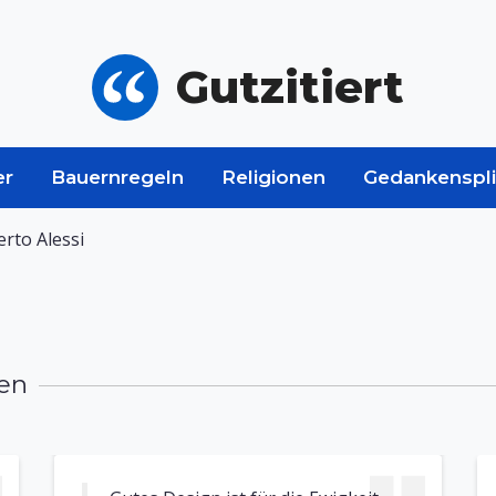
Gutzitiert
er
Bauernregeln
Religionen
Gedankenspli
erto Alessi
men