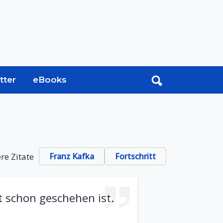
tter
eBooks
re Zitate
Franz Kafka
Fortschritt
t schon geschehen ist.