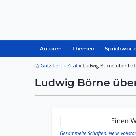
Autoren
Themen
Sprichwört
Gutzitiert
»
Zitat
»
Ludwig Börne über Irr
Ludwig Börne über
Einen W
Gesammelte Schriften. Neue vollstän