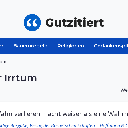
Gutzitiert
er
Bauernregeln
Religionen
Gedankenspli
tum
 Irrtum
Wei
ahn verlieren macht weiser als eine Wahrhe
dige Ausgabe, Verlag der Börne''schen Schriften = Hoffmann & C