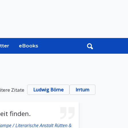
tter
eBooks
tere Zitate
Ludwig Börne
Irrtum
it finden.
ampe / Literarische Anstalt Rütten &