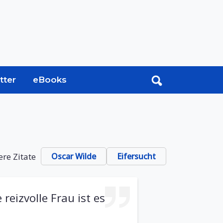
tter
eBooks
ere Zitate
Oscar Wilde
Eifersucht
reizvolle Frau ist es