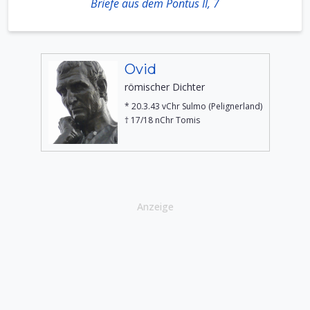
Briefe aus dem Pontus II, 7
Ovid
römischer Dichter
* 20.3.43 vChr Sulmo (Pelignerland)
† 17/18 nChr Tomis
Anzeige