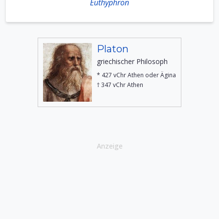
Euthyphron
Platon
griechischer Philosoph
* 427 vChr Athen oder Ägina
† 347 vChr Athen
Anzeige