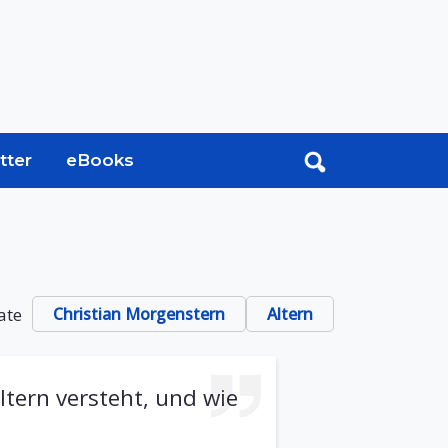
tter
eBooks
ate
Christian Morgenstern
Altern
ltern versteht, und wie