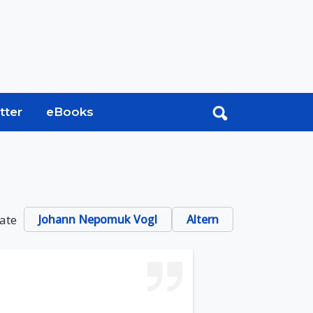
tter
eBooks
tate
Johann Nepomuk Vogl
Altern